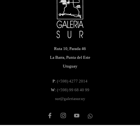
Ruta 10, Parada 46
La Barra, Punta del Este
Uruguay
P:
(+598) 4277 2014
W:
(+598) 99 68 40 99
sur@galeriasur.uy
Privacy policy – Accessibility policy – Cookie policy