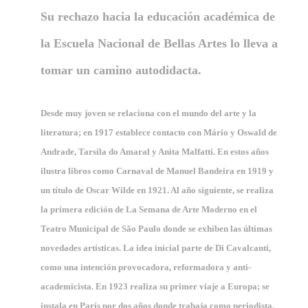
Su rechazo hacia la educación académica de
la Escuela Nacional de Bellas Artes lo lleva a
tomar un camino autodidacta.
Desde muy joven se relaciona con el mundo del arte y la
literatura; en 1917 establece contacto con Mário y Oswald de
Andrade, Tarsila do Amaral y Anita Malfatti. En estos años
ilustra libros como Carnaval de Manuel Bandeira en 1919 y
un título de Oscar Wilde en 1921. Al año siguiente, se realiza
la primera edición de La Semana de Arte Moderno en el
Teatro Municipal de São Paulo donde se exhiben las últimas
novedades artísticas. La idea inicial parte de Di Cavalcanti,
como una intención provocadora, reformadora y anti-
academicista. En 1923 realiza su primer viaje a Europa; se
instala en París por dos años donde trabaja como periodista.