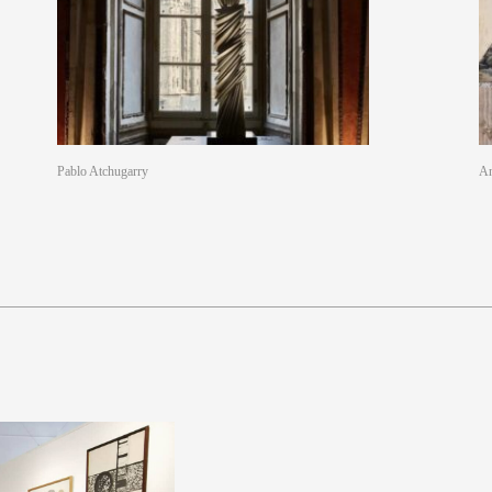
Pablo Atchugarry
An