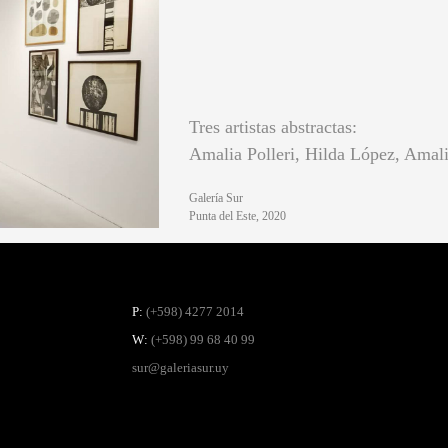
Tres artistas abstractas:
Amalia Polleri, Hilda López, Amal
Galería Sur
Punta del Este, 2020
P:
(+598) 4277 2014
W:
(+598) 99 68 40 99
sur@galeriasur.uy