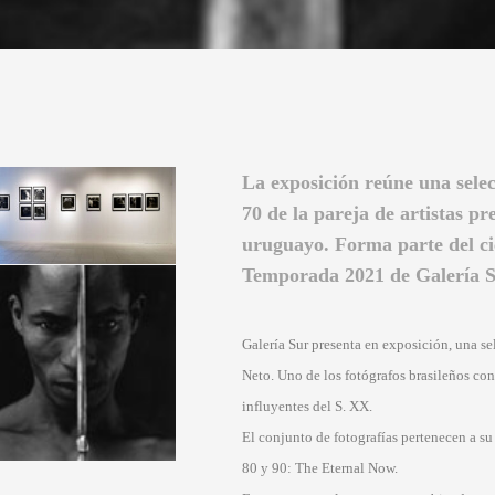
La exposición reúne una selec
70 de la pareja de artistas pr
uruguayo. Forma parte del cic
Temporada 2021 de Galería S
Galería Sur presenta en exposición, una s
Neto. Uno de los fotógrafos brasileños c
influyentes del S. XX.
El conjunto de fotografías pertenecen a su
80 y 90: The Eternal Now.