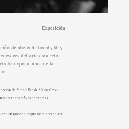
Exposición
ción de obras de los 50, 60 y
ecursores del arte concreto
lo de exposiciones de la
ur.
elección de fotografías de Mario Cravo
ontemporáneos más importantes e
 serie en blanco y negro de la década del