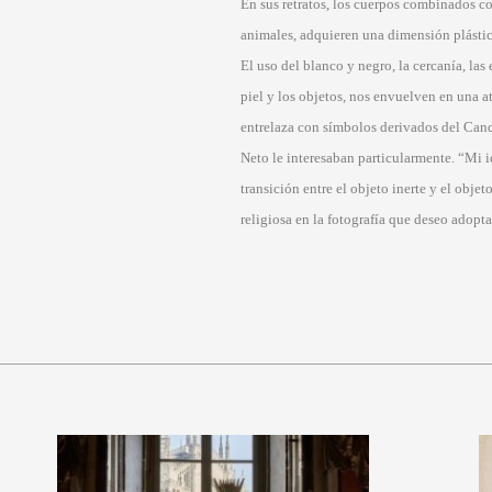
En sus retratos, los cuerpos combinados co
animales, adquieren una dimensión plástica,
El uso del blanco y negro, la cercanía, las 
piel y los objetos, nos envuelven en una a
entrelaza con símbolos derivados del Ca
Neto le interesaban particularmente. “Mi id
transición entre el objeto inerte y el obj
religiosa en la fotografía que deseo adopta