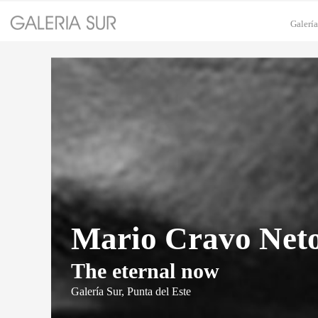
Ir
Galerí
al
contenido
Mario Cravo Net
The eternal now
Galería Sur, Punta del Este