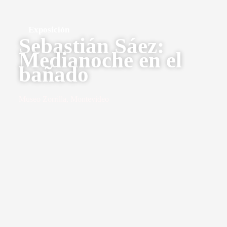
Exposición
Sebastián Sáez:
Medianoche en el
bañado
Museo Zorrilla, Montevideo