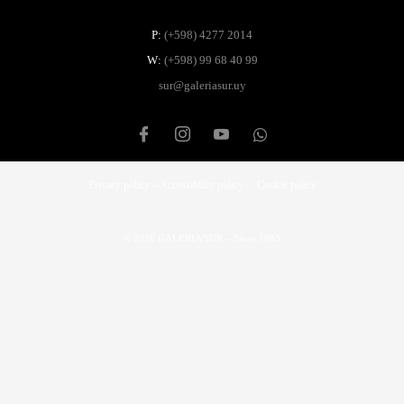
P:
(+598) 4277 2014
W:
(+598) 99 68 40 99
sur@galeriasur.uy
Privacy policy – Accessibility policy – Cookie policy
© 2026 GALERIA SUR – Since 1985