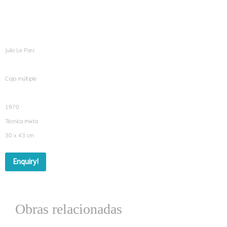
Julio Le Parc
Caja múltiple
1970
Técnica mixta
30 x 43 cm
Enquiry!
Obras relacionadas