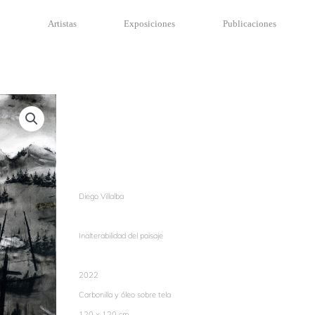
a
Artistas
Exposiciones
Publicaciones
Diego Villalba
Inalterabilidad del paisaje
2022
Carbonilla y óleo sobre tela
120 x 120 cm