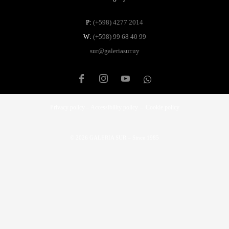
P:
(+598) 4277 2014
W:
(+598) 99 68 40 99
sur@galeriasur.uy
Privacy policy – Accessibility policy – Cookie policy
© 2026 GALERIA SUR – Since 1985