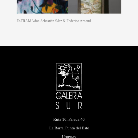
EnTRAMAdos Sebastián Sáez & Federico Arnaud
Ruta 10, Parada 46
La Barra, Punta del Este
Uruguay